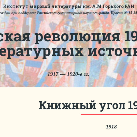
Институт мировой литературы им. А.М.Горького РАН
создан при поддержке Российского гуманитарного научного фонда. Проект № 15-34
ская революция 191
тературных источ
1917 — 1920-е гг.
Книжный угол 19
1918