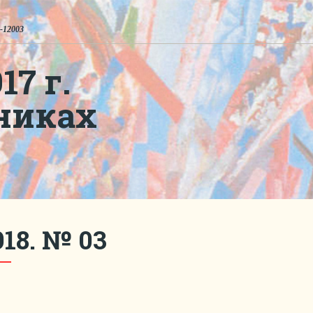
-12003
7 г.
никах
18. № 03