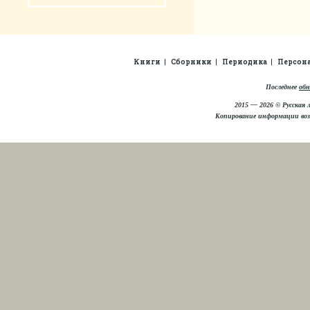
Книги
Сборники
Периодика
Персон
Последнее
обн
2015 — 2026 © Русская 
Копирование информации во