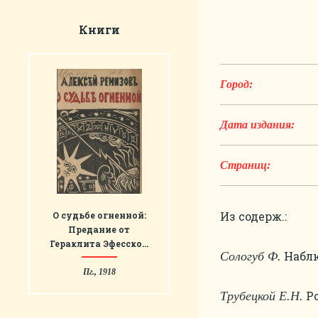
Книги
Город:
Дата издания:
Страниц:
Из содерж.:
О судьбе огненной:
Предание от
Гераклита Эфесско…
Наблю
Сологуб Ф.
Пг., 1918
Ро
Трубецкой Е.Н.