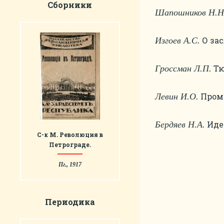
Сборники
Шапошников Н.Н
О зас
Изгоев А.С.
Тю
Гроссман Л.П.
Промы
Левин И.О.
Идеи
Бердяев Н.А.
С-к М. Революция в
Петрограде.
Пг., 1917
Периодика