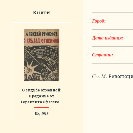
Книги
Город:
Дата издания:
Страниц:
Революция
С-к М.
О судьбе огненной:
Предание от
Гераклита Эфесско…
Пг., 1918