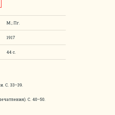
М.; Пг.
1917
44 с.
 С. 33–39.
чатления). С. 40–50.