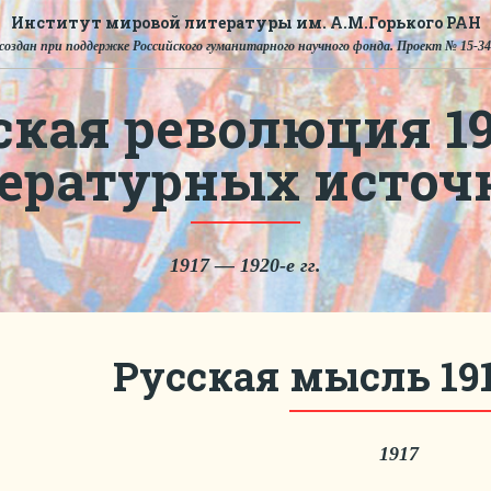
Институт мировой литературы им. А.М.Горького РАН
создан при поддержке Российского гуманитарного научного фонда. Проект № 15-34
ская революция 191
тературных источ
1917 — 1920-е гг.
Русская мысль 191
1917