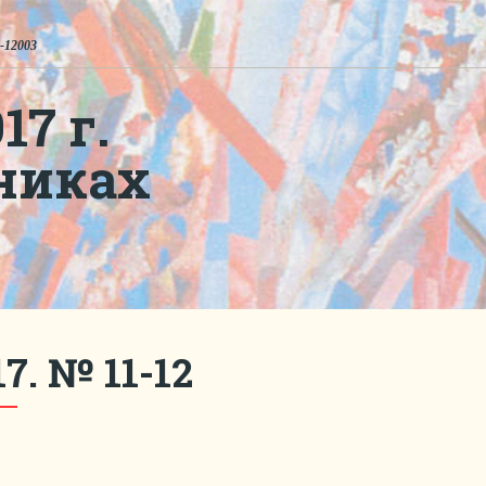
-12003
7 г.
никах
7. № 11-12