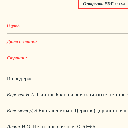
Открыть PDF
23.9 Мб
Город:
Дата издания:
Страниц:
Из содерж.:
Личное благо и сверхличные ценности.
Бердяев Н.А.
Большевизм в Церкви (Церковные впе
Болдырев Д.В.
Некоторые итоги. С. 51–56.
Левин И.О.