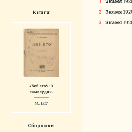
Знамя
1920
Знамя
1920
Книги
Знамя
1920
«Бей его!»: О
самосудах.
М., 1917
Сборники