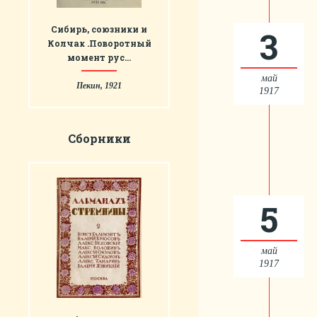
Сибирь, союзники и
3
Колчак .Поворотный
момент рус…
май
Пекин, 1921
1917
Сборники
5
май
1917