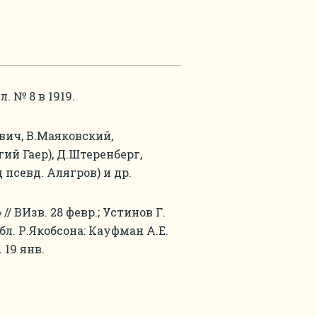
. № 8 в 1919.
вич, В.Маяковский,
гий Гаер), Д.Штеренберг,
д псевд. Алягров) и др.
/ ВИзв. 28 февр.; Устинов Г.
бл. Р.Якобсона: Кауфман А.Е.
 19 янв.