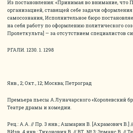
Из постановления: «Принимая во внимание, что 
организацией, ставящей себе задачи оформления
самосознания, Исполнительное бюро постановляе
на себя работу по оформлению политического со
Пролеткульта] — за отсутствием специалистов си
РГАЛИ. 1230. 1. 1298
Янв., 2; Окт., 12; Москва; Петроград
Премьера пьесы А.Луначарского «Королевский бра
Театре драмы и комедии.
Рец.: А.А. // Пр. 3 янв.; Ашмарин В. [Ахрамович В.] //
ВИзв. 4 янв.; Тихонович В. // ВТ. № 3; Эрманс В. // Т