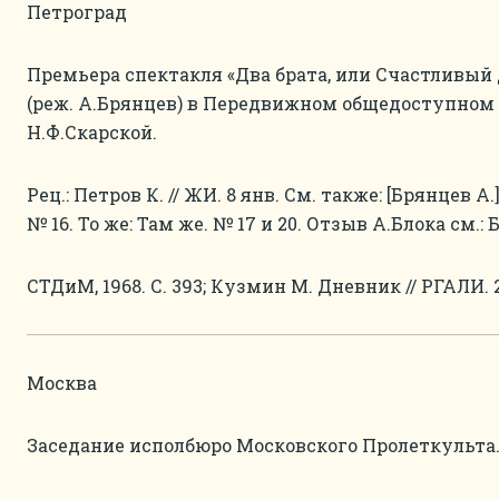
Петроград
Премьера спектакля «Два брата, или Счастливый
(реж. А.Брянцев) в Передвижном общедоступном 
Н.Ф.Скарской.
Рец.: Петров К. // ЖИ. 8 янв. См. также: [Брянцев А.
№ 16. То же: Там же. № 17 и 20. Отзыв А.Блока см.: Б
СТДиМ, 1968. С. 393; Кузмин М. Дневник // РГАЛИ. 23
Москва
Заседание исполбюро Московского Пролеткульта