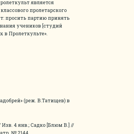
Пролеткульт является
 классового пролетарского
т: просить партию принять
знания учеников [студий
х в Пролеткульте».
добрей» (реж. В.Татищев) в
 Изв. 4 янв.; Садко [Блюм В.] //
еатр. № 2144.