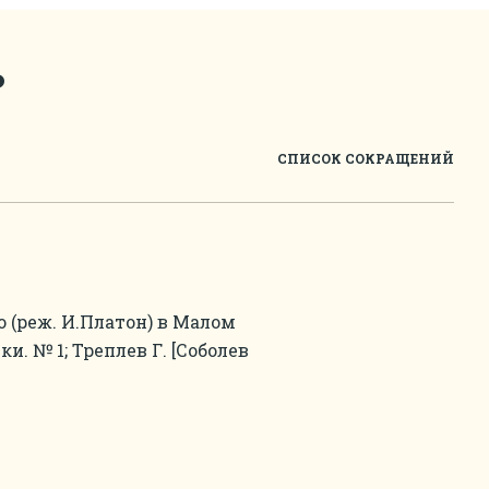
ь
СПИСОК СОКРАЩЕНИЙ
 (реж. И.Платон) в Малом
дки. № 1; Треплев Г. [Соболев