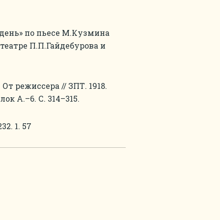
 день» по пьесе М.Кузмина
театре П.П.Гайдебурова и
] От режиссера // ЗПТ. 1918.
лок А.–6. С. 314–315.
2. 1. 57
.