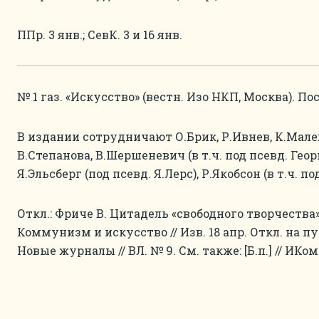
ППр. 3 янв.; СевК. 3 и 16 янв.
№ 1 газ. «Искусство» (вестн. Изо НКП, Москва). Посл
В издании сотрудничают О.Брик, Р.Ивнев, К.Мале
В.Степанова, В.Шершеневич (в т.ч. под псевд. Геор
Я.Эльсберг (под псевд. Я.Лерс), Р.Якобсон (в т.ч. по
Откл.: Фриче В. Цитадель «свободного творчества» /
Коммунизм и искусство // Изв. 18 апр. Откл. на пу
Новые журналы // ВЛ. № 9. См. также: [Б.п.] // ИКом.