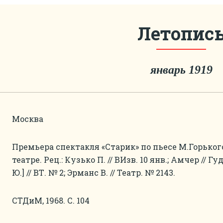
Летопис
январь 1919
Москва
Премьера спектакля «Старик» по пьесе М.Горького
театре. Рец.: Кузько П. // ВИзв. 10 янв.; Амчер // Гу
Ю.] // ВТ. № 2; Эрманс В. // Театр. № 2143.
СТДиМ, 1968. С. 104