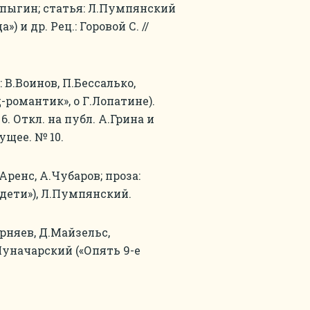
Чапыгин; статья: Л.Пумпянский
и др. Рец.: Горовой С. //
: В.Воинов, П.Бессалько,
-романтик», о Г.Лопатине).
 6. Откл. на публ. А.Грина и
ущее. № 10.
Аренс, А.Чубаров; проза:
 дети»), Л.Пумпянский.
рняев, Д.Майзельс,
.Луначарский («Опять 9-е