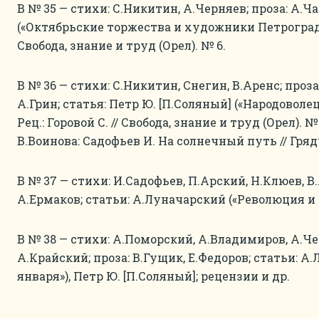
В № 35 — стихи: С.Никитин, А.Черняев; проза: А.
(«Октябрьские торжества и художники Петрограда») 
Свобода, знание и труд (Орел). № 6.
В № 36 — стихи: С.Никитин, Снегин, В.Аренс; проза
А.Грин; статья: Петр Ю. [П.Соляный] («Народоволец
Рец.: Горовой С. // Свобода, знание и труд (Орел). №
В.Воинова: Садофьев И. На солнечный путь // Гряд
В № 37 — стихи: И.Садофьев, П.Арский, Н.Клюев, В.
А.Ермаков; статьи: А.Луначарский («Революция и
В № 38 — стихи: А.Поморский, А.Владимиров, А.Че
А.Крайский; проза: В.Гущик, Е.Федоров; статьи: А
января»), Петр Ю. [П.Соляный]; рецензии и др.