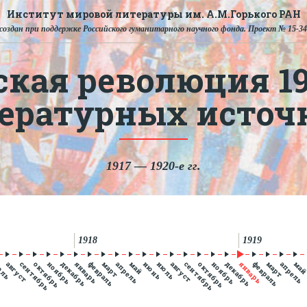
Институт мировой литературы им. А.М.Горького РАН
создан при поддержке Российского гуманитарного научного фонда. Проект № 15-34
ская революция 191
тературных источ
1917 — 1920-е гг.
1918
1919
юль
август
сентябрь
октябрь
ноябрь
декабрь
январь
февраль
март
апрель
май
июнь
июль
август
сентябрь
октябрь
ноябрь
декабрь
январь
февраль
март
апрель
ма