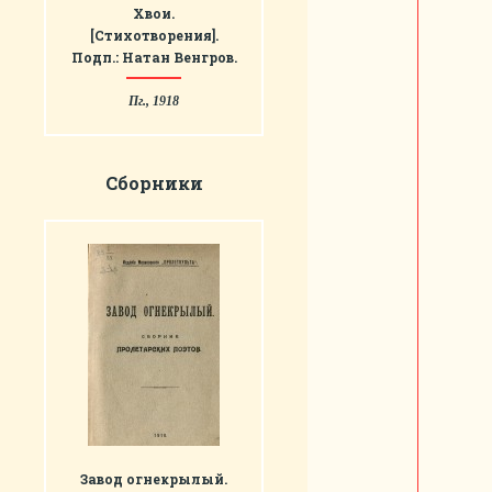
Хвои.
[Стихотворения].
Подп.: Натан Венгров.
Пг., 1918
Сборники
Завод огнекрылый.