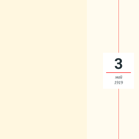
3
май
1919