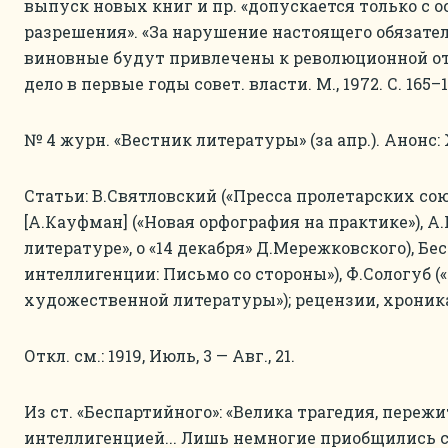
выпуск новых книг и пр. «допускается только с ос
разрешения». «За нарушение настоящего обязате
виновные будут привлечены к революционной отв
дело в первые годы совет. власти. М., 1972. С. 165–1
№ 4 журн. «Вестник литературы» (за апр.). Анонс: 
Статьи: В.Святловский («Пресса пролетарских союз
[А.Кауфман] («Новая орфография на практике»), А
литературе», о «14 декабря» Д.Мережковского), Б
интеллигенции: Письмо со стороны»), Ф.Сологуб (
художественной литературы»); рецензии, хроника
Откл. см.: 1919, Июль, 3 — Авг., 21.
Из ст. «Беспартийного»: «Велика трагедия, пере
интеллигенцией... Лишь немногие приобщились 