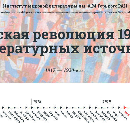
Институт мировой литературы им. А.М.Горького РАН
создан при поддержке Российского гуманитарного научного фонда. Проект № 15-34
ская революция 191
тературных источ
1917 — 1920-е гг.
1918
1919
юль
август
сентябрь
октябрь
ноябрь
декабрь
январь
февраль
март
апрель
май
июнь
июль
август
сентябрь
октябрь
ноябрь
декабрь
январь
февраль
март
апрель
ма