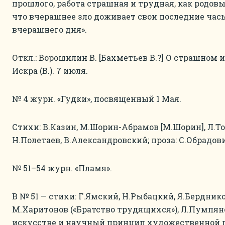
прошлого, работа страшная и трудная, как родовы
что вчерашнее зло доживает свои последние час
вчерашнего дня».
Откл.: Ворошилин В. [Бахметьев В.?] О страшном 
Искра (В.). 7 июля.
№ 4 журн. «Гудки», посвященный 1 Мая.
Стихи: В.Казин, М.Шорин-Абрамов [М.Шорин], Л.То
Н.Полетаев, В.Александровский; проза: С.Обрадови
№ 51–54 журн. «Пламя».
В № 51 — стихи: Г.Ямский, Н.Рыбацкий, Я.Берднико
М.Харитонов («Братство трудящихся»), Л.Пумпян
искусстве и научный принцип художественной п