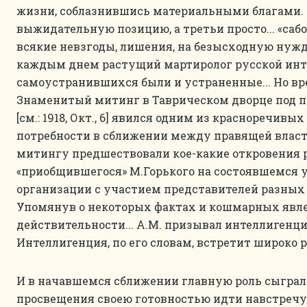
жизни, соблазнившись материальными благами.
выжидательную позицию, а третьи просто... «сабо
всякие невзгоды, лишения, на безысходную нужд
каждым днем растущий мартиролог русской инт
самоустранившихся были и устраненные... Но врем
Знаменитый митинг в Таврическом дворце под п
[см.: 1918, Окт., 6] явился одним из красноречив
потребности в сближении между правящей власт
митингу предшествовали кое-какие откровения 
«приобщившегося» М.Горького на состоявшемся у
организации с участием представителей разных
Упомянув о некоторых фактах и кошмарных явл
действительности... А.М. призывал интеллигенц
Интеллигенция, по его словам, встретит широко 
И в начавшемся сближении главную роль сыграл
просвещения своею готовностью идти навстреч