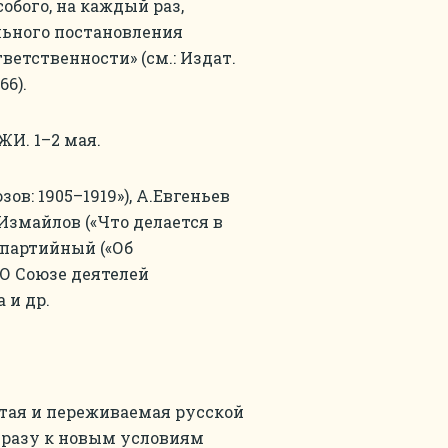
обого, на каждый раз,
льного постановления
етственности» (см.: Издат.
66).
ЖИ. 1–2 мая.
ов: 1905–1919»), А.Евгеньев
.Измайлов («Что делается в
еспартийный («Об
«О Союзе деятелей
 и др.
житая и переживаемая русской
сразу к новым условиям