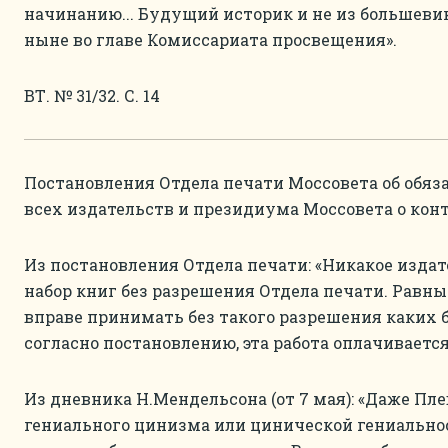
начинанию... Будущий историк и не из большеви
ныне во главе Комиссариата просвещения».
ВТ. № 31/32. С. 14
Постановления Отдела печати Моссовета об обяз
всех издательств и президиума Моссовета о кон
Из постановления Отдела печати: «Никакое издате
набор книг без разрешения Отдела печати. Равн
вправе принимать без такого разрешения каких бы
согласно постановлению, эта работа оплачивает
Из дневника Н.Мендельсона (от 7 мая): «Даже Пл
гениального цинизма или цинической гениальност