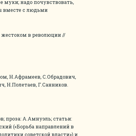
е муки; надо почувствовать,
ы вместе с людьми
и жестоком в революции //
ом, Н.Афрамеев, С.Обрадович,
ч, Н.Полетаев, Г.Санников.
в; проза: А.Амнуэль; статьи:
ский («Борьба направлений в
олитики советской власти») и