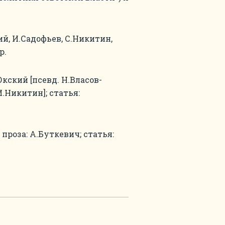
ий, И.Садофьев, С.Никитин,
р.
Окский [псевд. Н.Власов-
И.Никитин]; статья:
 проза: А.Буткевич; статья: