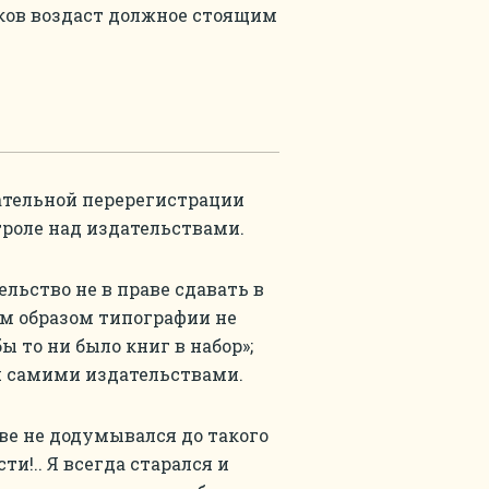
ков воздаст должное стоящим
ательной перерегистрации
троле над издательствами.
льство не в праве сдавать в
ым образом типографии не
 то ни было книг в набор»;
ся самими издательствами.
еве не додумывался до такого
и!.. Я всегда старался и