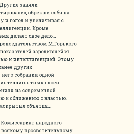
 Другие заняли
тировали», обрекши себя на
у и голод и увеличивая с
еллигенции. Кроме
я делает свое дело...
редседательством М.Горького
ых показателей зародившейся
ью и интеллигенцией. Этому
ранее других
 него собрании одной
 интеллигентных слоев.
ениях из современной
ию к сближению с властью.
раскрытые объятия...
 Комиссариат народного
у всякому просветительному