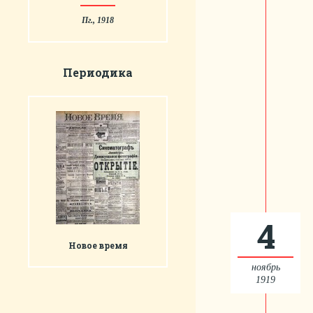
Пг., 1918
Периодика
4
Новое время
ноябрь
1919