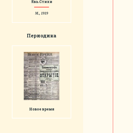
Явь.Стихи
М., 1919
Периодика
Новое время