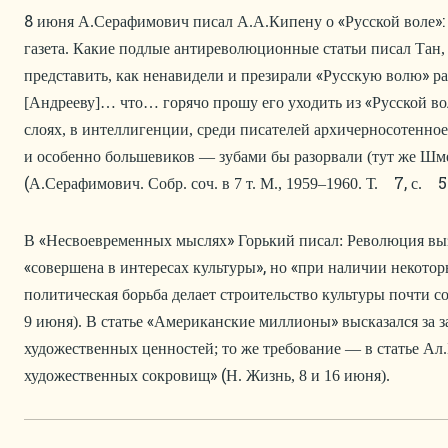
8
«
»:
июня А.Серафимович писал А.А.Кипену о
Русской воле
газета. Какие подлые антиреволюционные статьи писал Тан,
«
»
представить, как ненавидели и презирали
Русскую волю
р
«
[Андрееву]… что… горячо прошу его уходить из
Русской в
слоях, в интеллигенции, среди писателей архичерносотенное
и особенно большевиков — зубами бы разорвали (тут же Шме
(
7,
520
А.Серафимович. Собр. соч. в 7 т. М., 1959–1960. Т.
с.
«
»
В
Несвоевременных мыслях
Горький писал: Революция вы
«
»,
«
совершена в интересах культуры
но
при наличии некотор
политическая борьба делает строительство культуры почти
«
»
9 июня). В статье
Американские миллионы
высказался за 
художественных ценностей; то же требование — в статье Ал
» (
художественных сокровищ
Н. Жизнь, 8 и 16 июня).