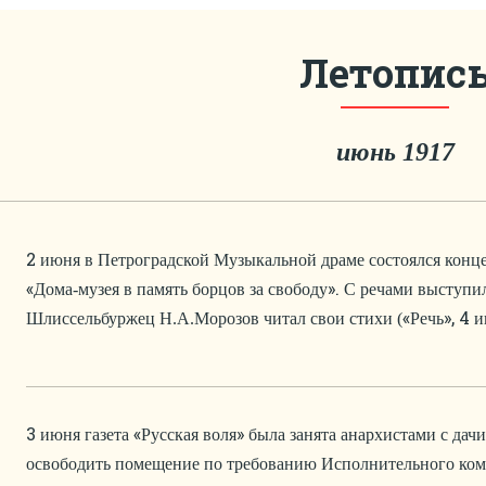
Летопис
июнь 1917
2
июня в Петроградской Музыкальной драме состоялся конц
«
».
Дома-музея в память борцов за свободу
С речами выступи
«
», 4
Шлиссельбуржец Н.А.Морозов читал свои стихи (
Речь
и
3
«
»
июня газета
Русская воля
была занята анархистами с дач
освободить помещение по требованию Исполнительного коми