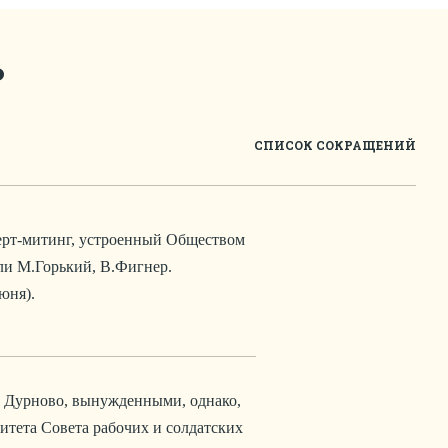
ь
СПИСОК СОКРАЩЕНИЙ
ерт-митинг, устроенный Обществом
ли М.Горький, В.Фигнер.
юня).
и Дурново, вынужденными, однако,
тета Совета рабочих и солдатских