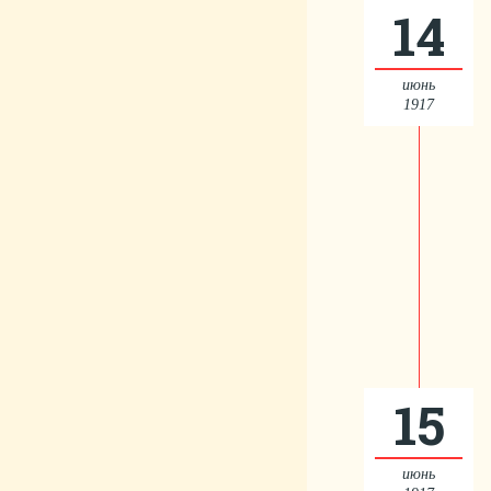
14
июнь
1917
15
июнь