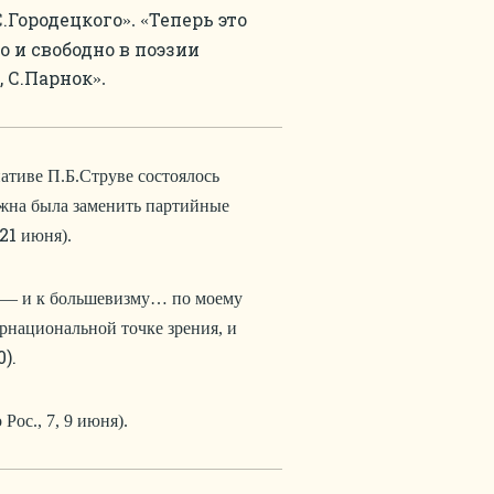
.Городецкого
Теперь это
». «
 и свободно в поэзии
 С.Парнок
».
ативе П.Б.Струве состоялось
лжна была заменить партийные
21
июня).
не — и к большевизму… по моему
рнациональной точке зрения, и
).
 Рос., 7, 9 июня).