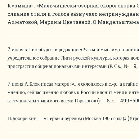
Кузмина
Мальчишески-озорная скороговорка С
». «
слияние стиля и голоса зазвучало непринужденно
Ахматовой, Марины Цветаевой, О.Мандельштама,
7
«
»,
июня в Петербурге, в редакции
Русской мысли
по иници
учредительное собрание Лиги русской культуры, которая до
9, 
пристрастия общенациональными интересами (Р. Св., №
7
«…
июня А.Блок писал матери:
я склоняюсь к с.-р., а втай
мнению, сейчас именно любовь к России клонит меня к инте
» (
8,
499–500
заступился за травимого всеми Горького
т.
с.
«
» (
П.Боборыкин —
Первый бурелом (Москва 1905 года)
Утро