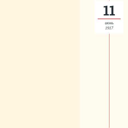
11
июнь
1917