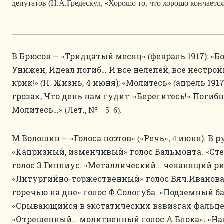
«
депутатов (Н.А.Гредескул,
Хорошо то, что хорошо кончается
В.Брюсов —
Тридцатый месяц
февраль 1917):
Бо
«
» (
«
Унижен, Идеал погиб… И все нелепей, все нестрой
крик!
Н. Жизнь, 4 июня);
Молитесь
апрель 1917
» (
«
» (
грозах, Что день нам гудит:
Берегитесь!
Погибн
«
»
Молитесь…
Лет., №
» (
5–6).
М.Волошин —
Голоса поэтов
Речь
июня). В р
«
» («
», 4
Капризный, изменчивый
голос Бальмонта.
Сте
«
»
«
голос З.Гиппиус.
Металлический… чеканящий ри
«
Литургийно-торжественный
голос Вяч.Иванова
«
»
горечью на дне
голос Ф.Сологуба.
Подземный ба
»
«
Срывающийся в экстатических взвизгах фальце
«
Отрешенный… молитвенный голос А.Блока
На
«
». «