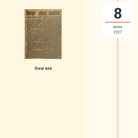
8
июнь
1917
Наш век