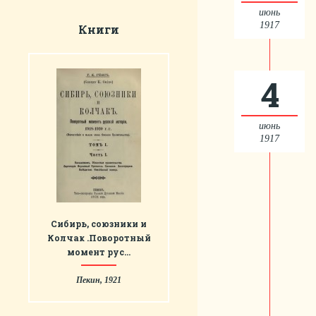
июнь
1917
Книги
4
июнь
1917
Сибирь, союзники и
Колчак .Поворотный
момент рус…
Пекин, 1921