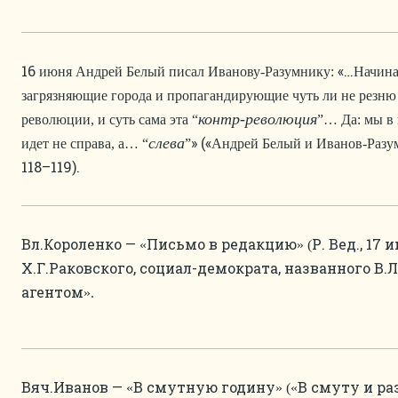
16
«…
июня Андрей Белый писал Иванову-Разумнику:
Начина
загрязняющие города и пропагандирующие чуть ли не резню 
контр-революция
революции, и суть сама эта “
”… Да: мы в 
» («
слева
идет не справа, а… “
”
Андрей Белый и Иванов-Разу
118–119).
Вл.Короленко —
Письмо в редакцию
Р. Вед., 17
«
» (
Х.Г.Раковского, социал-демократа, названного В
агентом
».
Вяч.Иванов —
В смутную годину
В смуту и ра
«
» («