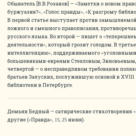
Обыватель [В.В.Розанов] —
Заметки о новом прав
«
буржуазия?
Голос правды
К разгрому библи
», «
», «
В первой статье выступает против замышляемо
ложного и смешного правописания, противореча
русского языка. Во второй — пишет о
теперешнем
«
деятельности
который грозит голодом. В третье
»,
интеллигенцию
поддерживаемого
уголовным
»,
«
большевиками-евреями Стекловым, Зиновьевым,
четвертой — о несправедливом требовании поляк
братьев Залуских, послужившую основой в XVIII
библиотеки в Петербурге.
Демьян Бедный — сатирические стихотворения
«
другие (
Правда
июня).
«
», 15, 25