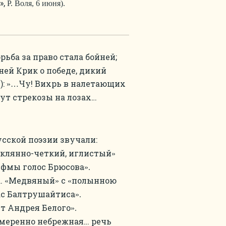
»,
Р. Воля, 6 июня).
рьба за право стала бойней;
ней Крик о победе, дикий
):
Чу! Вихрь в налетающих
»…
ут стрекозы на лозах…
усской поэзии звучали:
клянно-четкий, иглистый
»
фмы голос Брюсова
».
.
Медвяный
с
полынною
«
»
«
с Балтрушайтиса
».
т Андрея Белого
».
меренно небрежная… речь