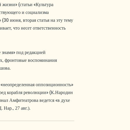
» (
«
й жизни
статьи
Культура
ствующего и социализма
» (30
июня, вторая статья на эту тему
вает, что несет ответственность
»
 знамя
под редакцией
ах, фронтовые воспоминания
шова.
«
»
неопределенная оппозиционность
» (
еред корабля революции
К.Народин
«
урнал Амфитеатрова ведется
в духе
 Нар., 27 авг.).