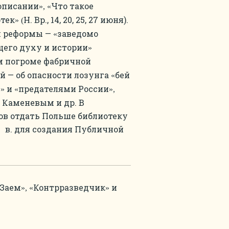
описании
Что такое
», «
отек
Н. Вр., 14, 20, 25, 27 июня).
» (
й реформы —
заведомо
«
щего духу и истории
»
 погроме фабричной
й — об опасности лозунга
бей
«
и
и
предателями России
»
«
»,
 Каменевым и др. В
ов отдать Польше библиотеку
в. для создания Публичной
Заем
Контрразведчик
и
», «
»