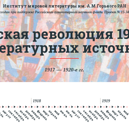
Институт мировой литературы им. А.М.Горького РАН
создан при поддержке Российского гуманитарного научного фонда. Проект № 15-34
ская революция 191
тературных источ
1917 — 1920-е гг.
1918
1919
юль
август
сентябрь
октябрь
ноябрь
декабрь
январь
февраль
март
апрель
май
июнь
июль
август
сентябрь
октябрь
ноябрь
декабрь
январь
февраль
март
апрель
ма