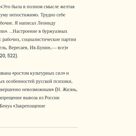
 «
Это была в полном смысле желтая
 уму непостижимо. Трудно себе
абочие. Я написал Леониду
». …
оли
Настроение в буржуазных
: рабочих, социалистические партии
»
ль, Вересаев, Ив.Бунин,— все)
, 522).
«
»
звана
ростом культурных сил
и
ых особенностей русской психики,
» (
 совершенно невозможным
Н. Жизнь,
запрещение вывоза из России
«
.Бенуа
Закрепощение