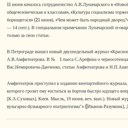
11
«
июня началось сотрудничество А.В.Луначарского в
Ново
», «
общечеловеческая и классовая
Культура социализма торже
» (21
«
борющегося
июня),
Чем может быть народный дворец?
— 14 сент.). В специальном примечании Луначарский оговари
только за свои статьи.
«
В Петрограде вышел новый двухнедельный журнал
Красное
1
А.В.Амфитеатрова. В №
пьеса С.Арефина о черносотенц
Вас.Немировича-Данченко, статьи Амфитеатрова и Н.П.Аше
Амфитеатров приступил к изданию внепартийного журнала,
«
которого грозит ему
остаться за бортом быстро идущего вп
[К.А.Суховых], Киев. Мысль, 19 июня, веч. вып.). Новый ж
«
» ([
вульгарно-бульварного
патриотизма"
Иванов-Разумник], Д.