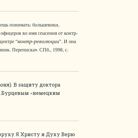
ешь понимать: большевики,
офицеров во имя спасения от контр-
контр-революции
центре “
”. И она
».
мник. Переписка
СПб., 1998, с.
 июня). В защиту доктора
.Л.Бурцевым
немецким
«
зруху Я Христу и Духу Верю